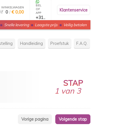
BEL
WINKELWAGEN
OF
Klantenservice
0
/
€ 0,00
APP
+31..
Snelle levering
Laagste prijs
Veilig betalen
telling
Handleiding
Proefstuk
F.A.Q.
STAP
1 van 3