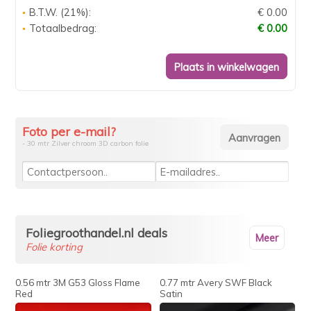
B.T.W. (21%):
€ 0.00
Totaalbedrag:
€ 0.00
Foto per e-mail?
- 30 mtr Zilver chroom 3D carbon folie
Foliegroothandel.nl deals
Meer
Folie korting
0.56 mtr 3M G53 Gloss Flame
0.77 mtr Avery SWF Black
Red
Satin