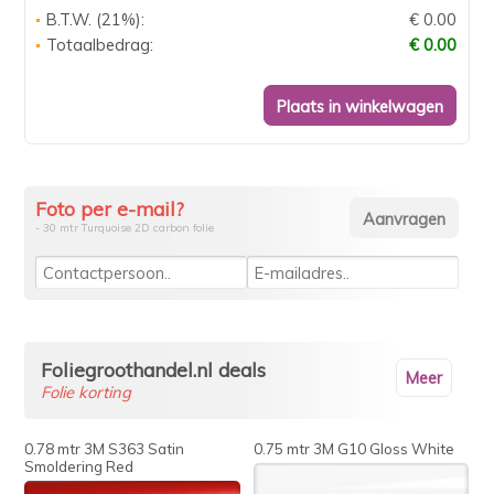
B.T.W. (21%):
€ 0.00
Totaalbedrag:
€ 0.00
Foto per e-mail?
- 30 mtr Turquoise 2D carbon folie
Foliegroothandel.nl deals
Meer
Folie korting
0.78 mtr 3M S363 Satin
0.75 mtr 3M G10 Gloss White
Smoldering Red