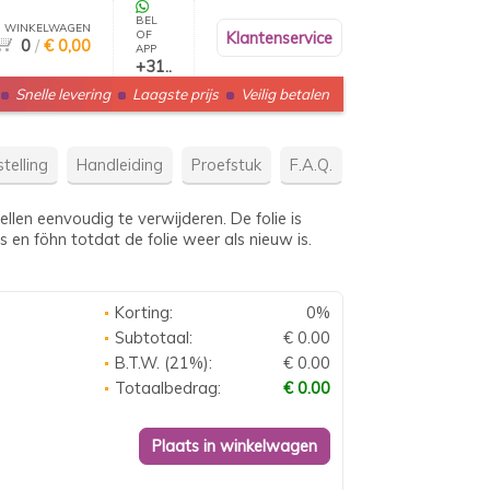
BEL
WINKELWAGEN
OF
Klantenservice
0
/
€ 0,00
APP
+31..
Snelle levering
Laagste prijs
Veilig betalen
telling
Handleiding
Proefstuk
F.A.Q.
len eenvoudig te verwijderen. De folie is
 en föhn totdat de folie weer als nieuw is.
Korting:
0%
Subtotaal:
€ 0.00
B.T.W. (21%):
€ 0.00
Totaalbedrag:
€ 0.00