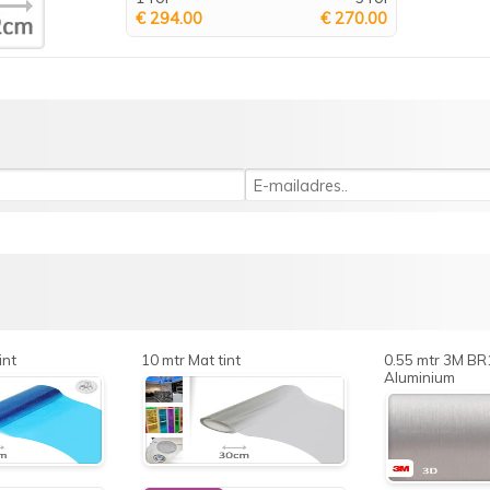
€ 294.00
€ 270.00
int
10 mtr Mat tint
0.55 mtr 3M B
Aluminium