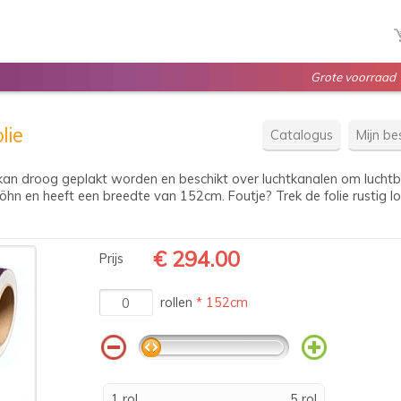
Grote voorraad
lie
Catalogus
Mijn bes
kan droog geplakt worden en beschikt over luchtkanalen om luchtbel
hn en heeft een breedte van 152cm. Foutje? Trek de folie rustig los
€ 294.00
Prijs
rollen
* 152cm
1 rol
5 rol