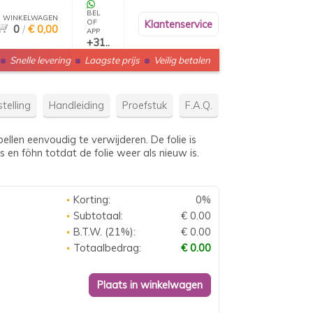
BEL
WINKELWAGEN
OF
Klantenservice
0
/
€ 0,00
APP
+31..
Snelle levering
Laagste prijs
Veilig betalen
telling
Handleiding
Proefstuk
F.A.Q.
llen eenvoudig te verwijderen. De folie is
 en föhn totdat de folie weer als nieuw is.
Korting:
0%
Subtotaal:
€ 0.00
B.T.W. (21%):
€ 0.00
Totaalbedrag:
€ 0.00