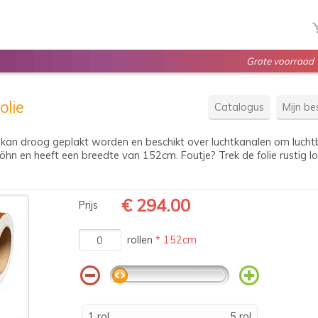
Grote voorraad
olie
Catalogus
Mijn bes
kan droog geplakt worden en beschikt over luchtkanalen om luchtbe
hn en heeft een breedte van 152cm. Foutje? Trek de folie rustig los
€ 294.00
Prijs
rollen
* 152cm
1 rol
5 rol