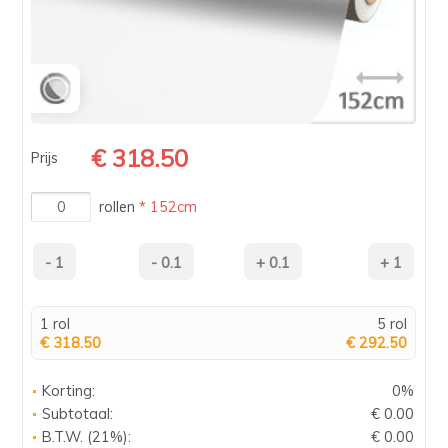
€ 318.50
Prijs
rollen
* 152cm
1 rol
5 rol
€ 318.50
€ 292.50
Korting:
0%
Subtotaal:
€ 0.00
B.T.W. (21%):
€ 0.00