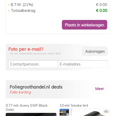
B.T.W. (21%):
€ 0.00
Totaalbedrag:
€ 0.00
Foto per e-mail?
- 30 mtr Geborsteld aluminium zwart folie
Foliegroothandel.nl deals
Meer
Folie korting
0.77 mtr Avery SWF Black
10 mtr Smoke tint
Satin