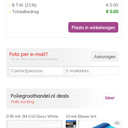
B.T.W. (21%):
€ 0.00
Totaalbedrag:
€ 0.00
Foto per e-mail?
- 20 mtr Mat chroom turquoise folie
Foliegroothandel.nl deals
Meer
Folie korting
0.95 mtr 3M G10 Gloss White
10 mtr Blauw tint