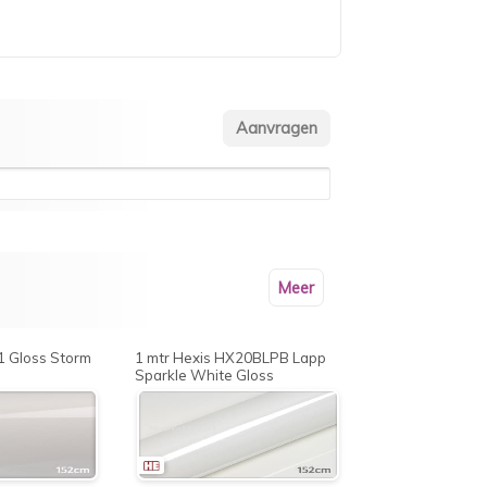
Meer
1 Gloss Storm
1 mtr Hexis HX20BLPB Lapp
Sparkle White Gloss