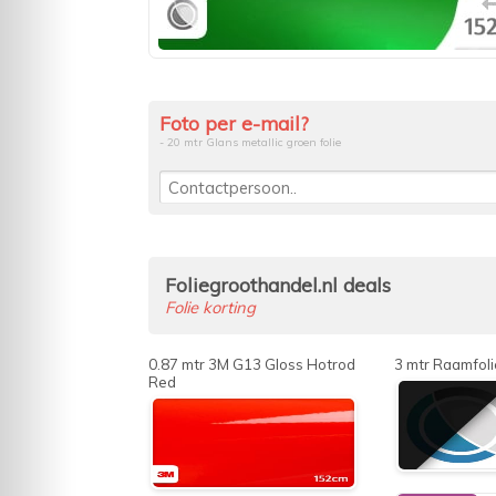
Foto per e-mail?
- 20 mtr Glans metallic groen folie
Foliegroothandel.nl deals
Folie korting
0.87 mtr 3M G13 Gloss Hotrod
3 mtr Raamfoli
Red