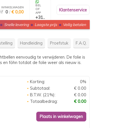
BEL
WINKELWAGEN
OF
Klantenservice
0
/
€ 0,00
APP
+31..
Snelle levering
Laagste prijs
Veilig betalen
telling
Handleiding
Proefstuk
F.A.Q.
tbellen eenvoudig te verwijderen. De folie is
 en föhn totdat de folie weer als nieuw is.
Korting:
0%
Subtotaal:
€ 0.00
B.T.W. (21%):
€ 0.00
Totaalbedrag:
€ 0.00