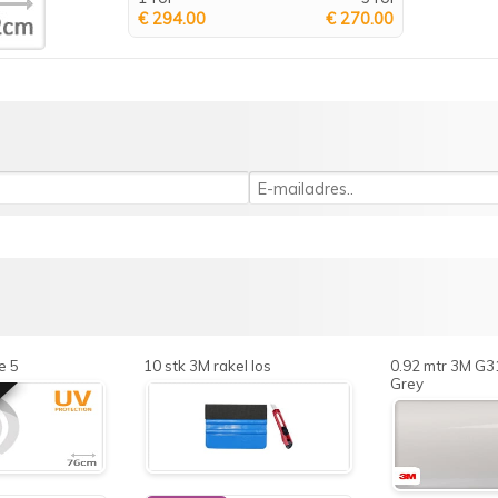
€ 294.00
€ 270.00
e 5
10 stk 3M rakel los
0.92 mtr 3M G3
Grey