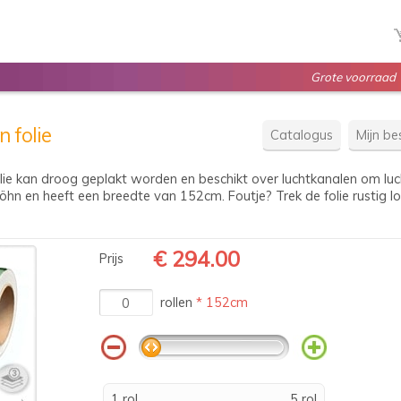
Grote voorraad
n folie
Catalogus
Mijn bes
lie kan droog geplakt worden en beschikt over luchtkanalen om luch
hn en heeft een breedte van 152cm. Foutje? Trek de folie rustig los
€ 294.00
Prijs
rollen
* 152cm
1 rol
5 rol