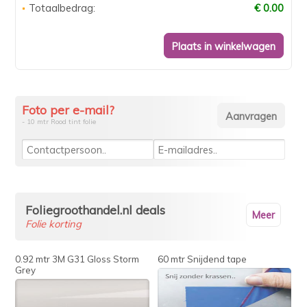
Totaalbedrag:
€ 0.00
Foto per e-mail?
- 10 mtr Rood tint folie
Foliegroothandel.nl deals
Meer
Folie korting
0.92 mtr 3M G31 Gloss Storm
60 mtr Snijdend tape
Grey